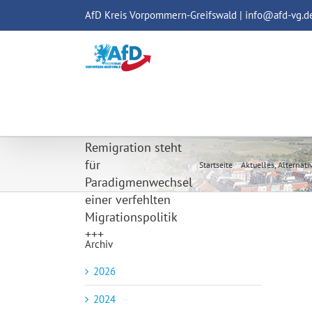
Zum
AfD Kreis Vorpommern-Greifswald | info@afd-vg.d
Inhalt
springen
AfD –
Landtagsfraktion
MV: +++
Remigration steht
für
Startseite
Aktuelles
Alternat
Paradigmenwechsel
einer verfehlten
Migrationspolitik
+++
Archiv
2026
2024