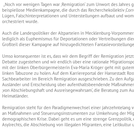
„Noch vor wenigen Tagen war ‚Remigration‘ zum Unwort des Jahres 
beispiellose Medienkampagne, die durch das Recherchekollektiv ‚Corr
Lügen, Falschinterpretationen und Unterstellungen aufbaut und womö
orchestriert wurde.
Auch die Landespolitiker der Altparteien in Mecklenburg-Vorpommern
lediglich als Euphemismus für Deportationen oder Vertreibungen dien
Großteil dieser Kampagne auf hinzugedichteten Fantasievorstellungen
Umso konsequenter ist es, dass wir dem Begriff der Remigration jet
Debatte zugestehen und wir endlich über eine rationale Migrationspo
mit der linken Oberbürgermeisterin Eva-Maria Kröger geht mit gutem 
linken Tabuzone zu holen. Auf dem Karriereportal der Hansestadt Rost
Sachbearbeiter im Bereich Remigration ausgeschrieben. Zu den Aufga
Ausländer und Entscheidung über aufenthaltsbeendende Maßnahmen‘
‚von Abschiebungshaft und Ausreisegewahrsam‘, die Beratung zum Auf
Heimatländer.
Remigration steht für den Paradigmenwechsel einer jahrzehntelang ve
an Maßnahmen und Steuerungsinstrumenten zur Umkehrung der Migr
demographischen Krise. Dabei geht es um eine strenge Grenzpolitik, 
Asylrechts, die Abschiebung von illegalen Migranten, eine Leitkultur