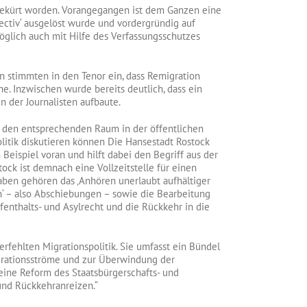
gekürt worden. Vorangegangen ist dem Ganzen eine
ectiv‘ ausgelöst wurde und vordergründig auf
glich auch mit Hilfe des Verfassungsschutzes
 stimmten in den Tenor ein, dass Remigration
e. Inzwischen wurde bereits deutlich, dass ein
 der Journalisten aufbaute.
zt den entsprechenden Raum in der öffentlichen
litik diskutieren können Die Hansestadt Rostock
Beispiel voran und hilft dabei den Begriff aus der
ock ist demnach eine Vollzeitstelle für einen
ben gehören das ‚Anhören unerlaubt aufhältiger
 – also Abschiebungen – sowie die Bearbeitung
enthalts- und Asylrecht und die Rückkehr in die
rfehlten Migrationspolitik. Sie umfasst ein Bündel
ationsströme und zur Überwindung der
eine Reform des Staatsbürgerschafts- und
 und Rückkehranreizen.“