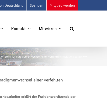
ion Deutschland
Spenden
Mitglied werden
Kontakt
Mitwirken
ion steht für Paradigmenwechsel einer verfehlten Migrationspolitik +++
aradigmenwechsel einer verfehlten
chbearbeiter erklärt der Fraktionsvorsitzende der