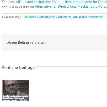
The post
AfD – Landtagsfraktion MV: +++ Remigration steht für Parad
+++
first appeared on
Alternative für Deutschland Mecklenburg-Vor
31. Januar 2024
|
Aktuelles
,
Alternative für Deutschland Mecklenburg-Vorpommern
|
Diesen Beitrag verbreiten
Ähnliche Beiträge
In stillem Gedenken an Martin Strehl