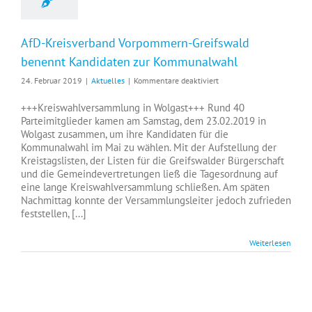
AfD-Kreisverband Vorpommern-Greifswald
benennt Kandidaten zur Kommunalwahl
für
24. Februar 2019
|
Aktuelles
|
Kommentare deaktiviert
AfD-
Kreisverband
+++Kreiswahlversammlung in Wolgast+++ Rund 40
Vorpommern-
Parteimitglieder kamen am Samstag, dem 23.02.2019 in
Greifswald
Wolgast zusammen, um ihre Kandidaten für die
benennt
Kommunalwahl im Mai zu wählen. Mit der Aufstellung der
Kandidaten
Kreistagslisten, der Listen für die Greifswalder Bürgerschaft
zur
und die Gemeindevertretungen ließ die Tagesordnung auf
Kommunalwahl
eine lange Kreiswahlversammlung schließen. Am späten
Nachmittag konnte der Versammlungsleiter jedoch zufrieden
feststellen, [...]
Weiterlesen