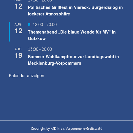
12
Politisches Grillfest in Viereck: Bürgerdialog in
lockerer Atmosphäre
Hervorgehoben
AUG.
18:00
-
20:00
12
Themenabend „Die blaue Wende für MV“ in
Gützkow
AUG.
13:00
-
20:00
19
Sommer-Wahlkampftour zur Landtagswahl in
Mecklenburg-Vorpommern
Kalender anzeigen
Copyright by AfD Kreis Vorpommern-Greifswald