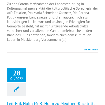
–
Zu den Corona-Maßnahmen der Landesregierung in
Landtagsfraktion
Kulturmaßnahmen erklärt die kulturpolitische Sprecherin der
MV:
AfD-Fraktion, Eva Maria Schneider-Gärtner: „Die Corona-
+++
Politik unserer Landesregierung, die hauptsächlich aus
Störtebeker-
kurzsichtigen Lockdowns und unsinnigen Privilegien für
Festspiele:
Geimpfte besteht, hat nicht nur tausende Arbeitsplätze
Der
vernichtet und vor allem die Gastronomiebranche an den
Kulturbranche
Rand des Ruins getrieben, sondern auch dem kulturellen
endlich
Leben in Mecklenburg-Vorpommern [...]
Planungssicherheit
geben!
+++
Weiterlesen
28
01, 2022
Leif-Erik Holm MdB: Holm zu Meuthen-Rücktritt: