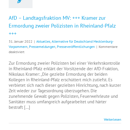
AfD – Landtagsfraktion MV: +++ Kramer zur
Ermordung zweier Polizisten in Rheinland-Pfalz
+++
31. Januar 2022
|
Aktuelles
,
Alternative für Deutschland Mecklenburg-
Vorpommern
,
Pressemeldungen
,
Presseveröffentlichungen
|
Kommentare
für
deaktiviert
AfD
–
Zur Ermordung zweier Polizisten bei einer Verkehrskontrolle
Landtagsfraktion
in Rheinland-Pfalz erklärt der Vorsitzende der AfD-Fraktion,
MV:
Nikolaus Kramer: „Die gezielte Ermordung der beiden
+++
Kollegen in Rheinland-Pfalz erschüttert mich zutiefst. Es
Kramer
verbietet sich nach dieser gezielten Hinrichtung, nach kurzer
zur
Zeit wieder zur Tagesordnung überzugehen. Die
Ermordung
zunehmende Gewalt gegen Polizisten, Feuerwehrleute und
zweier
Sanitäter muss umfangreich aufgearbeitet und härter
Polizisten
bestraft [...]
in
Rheinland-
Pfalz
Weiterlesen
+++