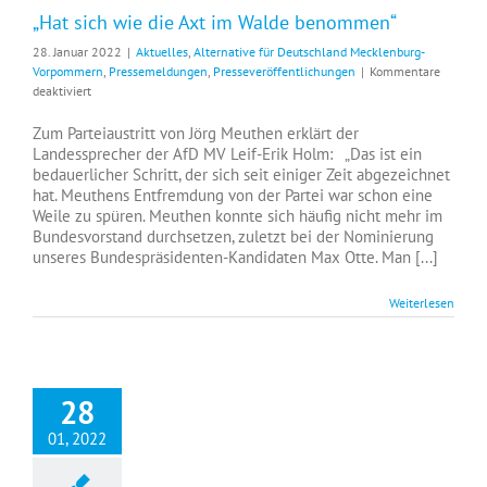
„Hat sich wie die Axt im Walde benommen“
28. Januar 2022
|
Aktuelles
,
Alternative für Deutschland Mecklenburg-
Vorpommern
,
Pressemeldungen
,
Presseveröffentlichungen
|
Kommentare
für
deaktiviert
Leif-
Erik
Zum Parteiaustritt von Jörg Meuthen erklärt der
Holm
Landessprecher der AfD MV Leif-Erik Holm: „Das ist ein
MdB:
bedauerlicher Schritt, der sich seit einiger Zeit abgezeichnet
Holm
hat. Meuthens Entfremdung von der Partei war schon eine
zu
Weile zu spüren. Meuthen konnte sich häufig nicht mehr im
Meuthen-
Bundesvorstand durchsetzen, zuletzt bei der Nominierung
Rücktritt:
unseres Bundespräsidenten-Kandidaten Max Otte. Man [...]
„Hat
sich
Weiterlesen
wie
die
Axt
im
Walde
28
benommen“
01, 2022