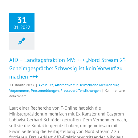
31
01, 2022
AfD – Landtagsfraktion MV: +++ „Nord Stream 2“-
Geheimgespräche: Schwesig ist kein Vorwurf zu
machen +++
31. Januar 2022
|
Aktuelles
,
Alternative für Deutschland Mecklenburg-
Vorpommern
,
Pressemeldungen
,
Presseveröffentlichungen
|
Kommentare
für
deaktiviert
AfD
–
Laut einer Recherche von T-Online hat sich die
Landtagsfraktion
Ministerpräsidentin mehrfach mit Ex-Kanzler und Gazprom-
MV:
Lobbyist Gerhard Schröder getroffen. Dem Vernehmen nach,
+++
soll sie die Kontakte genutzt haben, um gemeinsam mit
„Nord
Erwin Sellering die Fertigstellung von Nord Stream 2 zu
Stream
forcieren. Dazu erklärt AfD-Fraktionsvorsitzender, Nikolaus