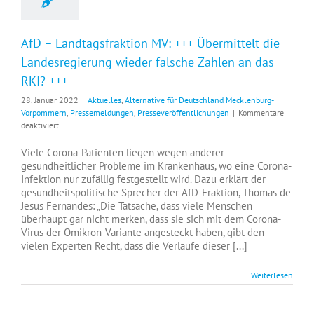
AfD – Landtagsfraktion MV: +++ Übermittelt die
Landesregierung wieder falsche Zahlen an das
RKI? +++
28. Januar 2022
|
Aktuelles
,
Alternative für Deutschland Mecklenburg-
Vorpommern
,
Pressemeldungen
,
Presseveröffentlichungen
|
Kommentare
für
deaktiviert
AfD
–
Viele Corona-Patienten liegen wegen anderer
Landtagsfraktion
gesundheitlicher Probleme im Krankenhaus, wo eine Corona-
MV:
Infektion nur zufällig festgestellt wird. Dazu erklärt der
+++
gesundheitspolitische Sprecher der AfD-Fraktion, Thomas de
Übermittelt
Jesus Fernandes: „Die Tatsache, dass viele Menschen
die
überhaupt gar nicht merken, dass sie sich mit dem Corona-
Landesregierung
Virus der Omikron-Variante angesteckt haben, gibt den
wieder
vielen Experten Recht, dass die Verläufe dieser [...]
falsche
Zahlen
Weiterlesen
an
das
RKI?
+++