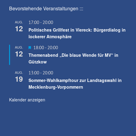
Bevorstehende Veranstaltungen :::
AUG.
17:00
-
20:00
12
Politisches Grillfest in Viereck: Bürgerdialog in
lockerer Atmosphäre
Hervorgehoben
AUG.
18:00
-
20:00
12
Themenabend „Die blaue Wende für MV“ in
Gützkow
AUG.
13:00
-
20:00
19
Sommer-Wahlkampftour zur Landtagswahl in
Mecklenburg-Vorpommern
Kalender anzeigen