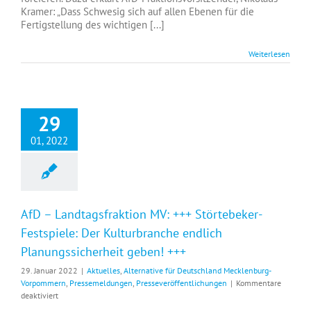
2“-
Kramer: „Dass Schwesig sich auf allen Ebenen für die
Geheimgespräche:
Fertigstellung des wichtigen [...]
Schwesig
ist
Weiterlesen
kein
Vorwurf
zu
machen
+++
29
01, 2022
AfD – Landtagsfraktion MV: +++ Störtebeker-
Festspiele: Der Kulturbranche endlich
Planungssicherheit geben! +++
29. Januar 2022
|
Aktuelles
,
Alternative für Deutschland Mecklenburg-
Vorpommern
,
Pressemeldungen
,
Presseveröffentlichungen
|
Kommentare
für
deaktiviert
AfD