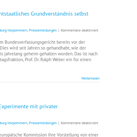
Polizisten?
+++
tstaatliches Grundverständnis selbst
für
enburg-Vorpommern
,
Pressemeldungen
|
Kommentare deaktiviert
AfD-
Landtagsfraktion
eim Bundesverfassungsgericht bereits vor der
MV:+++
Dies wird seit Jahren so gehandhabt, wie der
Fehlendes
xis jahrelang geheim gehalten worden. Das ist nach
rechtstaatliches
agsfraktion, Prof. Dr. Ralph Weber ein für einen
Grundverständnis
selbst
beim
Weiterlesen
Bundesverfassungsgerich
+++
Experimente mit privater
für
enburg-Vorpommern
,
Pressemeldungen
|
Kommentare deaktiviert
Ulrike
Schielke-
europäische Kommission ihre Vorstellung von einer