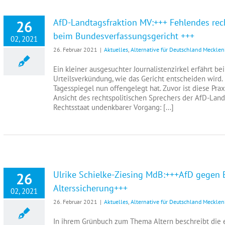
AfD-Landtagsfraktion MV:+++ Fehlendes rech
26
beim Bundesverfassungsgericht +++
02, 2021
26. Februar 2021
|
Aktuelles
,
Alternative für Deutschland Meckl
Ein kleiner ausgesuchter Journalistenzirkel erfährt b
Urteilsverkündung, wie das Gericht entscheiden wird. 
Tagesspiegel nun offengelegt hat. Zuvor ist diese Pra
Ansicht des rechtspolitischen Sprechers der AfD-Landt
Rechtsstaat undenkbarer Vorgang: [...]
Ulrike Schielke-Ziesing MdB:+++AfD gegen 
26
Alterssicherung+++
02, 2021
26. Februar 2021
|
Aktuelles
,
Alternative für Deutschland Meckl
In ihrem Grünbuch zum Thema Altern beschreibt die 