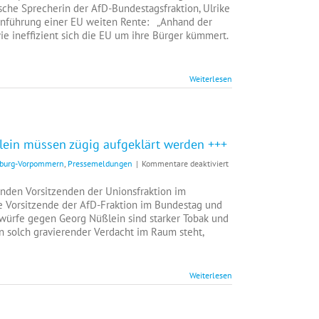
Ziesing
sche Sprecherin der AfD-Bundestagsfraktion, Ulrike
MdB:+++AfD
r Einführung einer EU weiten Rente: „Anhand der
gegen
e ineffizient sich die EU um ihre Bürger kümmert.
Experimente
mit
privater
Weiterlesen
Alterssicherung+++
lein müssen zügig aufgeklärt werden +++
für
enburg-Vorpommern
,
Pressemeldungen
|
Kommentare deaktiviert
Leif-
Erik
nden Vorsitzenden der Unionsfraktion im
Holm
de Vorsitzende der AfD-Fraktion im Bundestag und
MdB:+++Vorwürfe
würfe gegen Georg Nüßlein sind starker Tobak und
gegen
in solch gravierender Verdacht im Raum steht,
Nüßlein
müssen
zügig
Weiterlesen
aufgeklärt
werden
+++