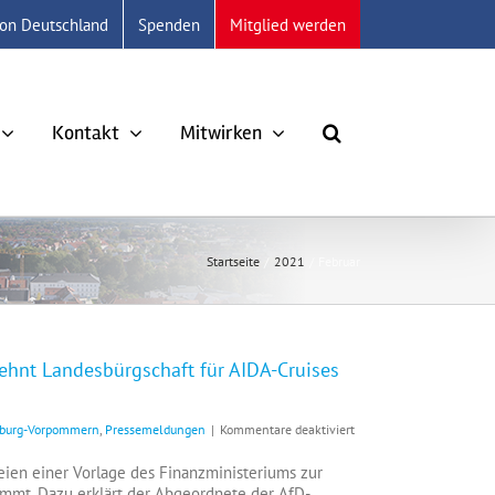
ion Deutschland
Spenden
Mitglied werden
Kontakt
Mitwirken
Startseite
2021
Februar
ehnt Landesbürgschaft für AIDA-Cruises
für
enburg-Vorpommern
,
Pressemeldungen
|
Kommentare deaktiviert
AfD-
Landtagsfraktion
eien einer Vorlage des Finanzministeriums zur
MV:+++
mmt. Dazu erklärt der Abgeordnete der AfD-