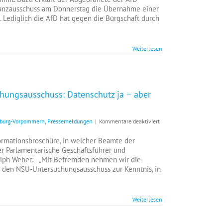
AfD-
Finanzausschuss am Donnerstag die Übernahme einer
Fraktion
. Lediglich die AfD hat gegen die Bürgschaft durch
lehnt
Landesbürgschaft
für
Weiterlesen
AIDA-
Cruises
ab
+++
hungsausschuss: Datenschutz ja – aber
für
enburg-Vorpommern
,
Pressemeldungen
|
Kommentare deaktiviert
AfD-
Landtagsfraktion
ormationsbroschüre, in welcher Beamte der
MV:+++
er Parlamentarische Geschäftsführer und
NSU-
. Ralph Weber: „Mit Befremden nehmen wir die
Untersuchungsausschuss
er den NSU-Untersuchungsausschuss zur Kenntnis, in
Datenschutz
ja
–
Weiterlesen
aber
nicht
für