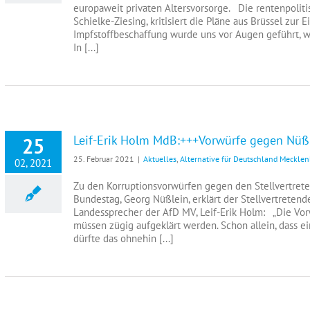
europaweit privaten Altersvorsorge. Die rentenpoliti
Schielke-Ziesing, kritisiert die Pläne aus Brüssel zu
Impfstoffbeschaffung wurde uns vor Augen geführt, wi
In [...]
Leif-Erik Holm MdB:+++Vorwürfe gegen Nüß
25
25. Februar 2021
|
Aktuelles
,
Alternative für Deutschland Meckl
02, 2021
Zu den Korruptionsvorwürfen gegen den Stellvertrete
Bundestag, Georg Nüßlein, erklärt der Stellvertreten
Landessprecher der AfD MV, Leif-Erik Holm: „Die Vor
müssen zügig aufgeklärt werden. Schon allein, dass e
dürfte das ohnehin [...]