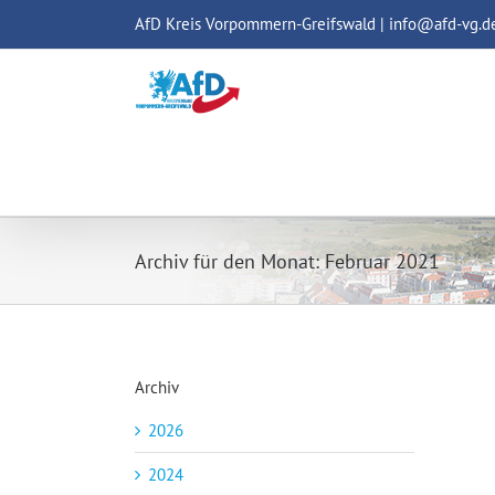
Zum
AfD Kreis Vorpommern-Greifswald | info@afd-vg.d
Inhalt
springen
Archiv für den Monat:
Februar 2021
Archiv
2026
2024