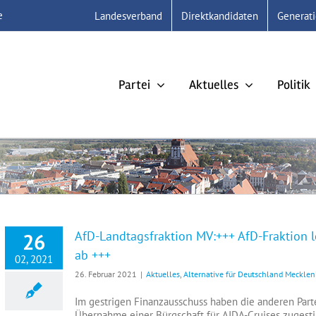
e
Landesverband
Direktkandidaten
Generat
Partei
Aktuelles
Politik
AfD-Landtagsfraktion MV:+++ AfD-Fraktion l
26
ab +++
02, 2021
26. Februar 2021
|
Aktuelles
,
Alternative für Deutschland Meckl
Im gestrigen Finanzausschuss haben die anderen Part
Übernahme einer Bürgschaft für AIDA-Cruises zugesti