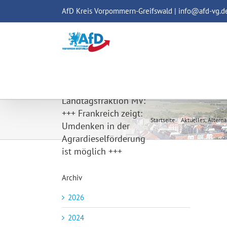
Zum
AfD Kreis Vorpommern-Greifswald | info@afd-vg.d
Inhalt
springen
AfD –
Landtagsfraktion MV:
+++ Frankreich zeigt:
Startseite
Aktuelles
Altern
Umdenken in der
Agrardieselförderung
ist möglich +++
Archiv
2026
2024