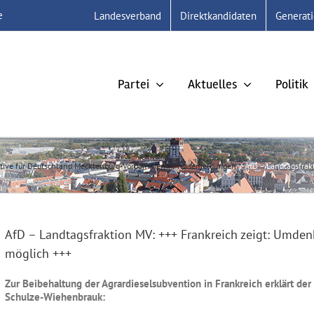
e
Landesverband
Direktkandidaten
Generat
Partei
Aktuelles
Politik
ative für Deutschland Mecklenburg-Vorpommern
Pressemeldungen
AfD – Landtagsfrak
AfD – Landtagsfraktion MV: +++ Frankreich zeigt: Umdenk
möglich +++
Zur Beibehaltung der Agrardieselsubvention in Frankreich erklärt der 
Schulze-Wiehenbrauk: