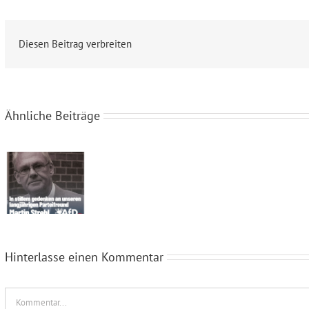
Diesen Beitrag verbreiten
Ähnliche Beiträge
In stillem Gedenken an Martin Strehl
Hinterlasse einen Kommentar
Kommentar