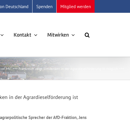
ion Deutschland
Spenden
Mitglied werden
Kontakt
Mitwirken
tion MV: +++ Frankreich zeigt: Umdenken in der Agrardieselförderung ist möglich +++
en in der Agrardieselförderung ist
agrarpolitische Sprecher der AfD-Fraktion, Jens