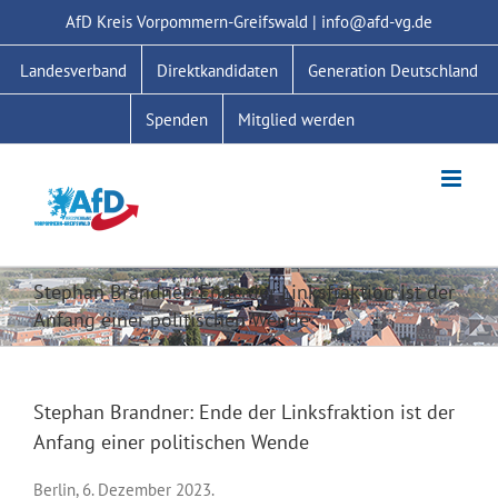
Zum
AfD Kreis Vorpommern-Greifswald | info@afd-vg.de
Inhalt
springen
Landesverband
Direktkandidaten
Generation Deutschland
Spenden
Mitglied werden
Stephan Brandner: Ende der Linksfraktion ist der
Anfang einer politischen Wende
Stephan Brandner: Ende der Linksfraktion ist der
Anfang einer politischen Wende
Berlin, 6. Dezember 2023.