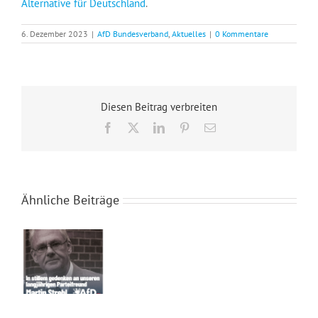
Alternative für Deutschland
.
6. Dezember 2023
|
AfD Bundesverband
,
Aktuelles
|
0 Kommentare
Diesen Beitrag verbreiten
Facebook
X
LinkedIn
Pinterest
E-
Mail
Ähnliche Beiträge
In stillem Gedenken an Martin Strehl