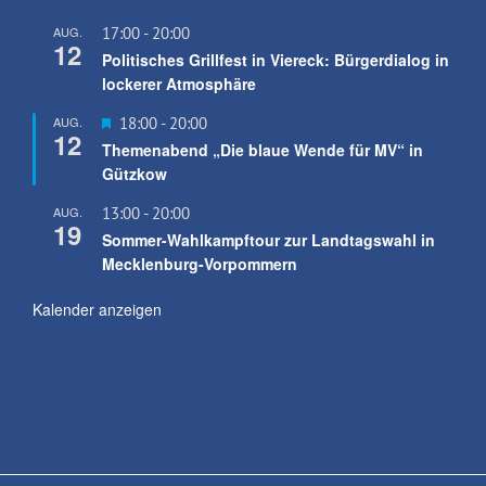
AUG.
17:00
-
20:00
12
Politisches Grillfest in Viereck: Bürgerdialog in
lockerer Atmosphäre
Hervorgehoben
AUG.
18:00
-
20:00
12
Themenabend „Die blaue Wende für MV“ in
Gützkow
AUG.
13:00
-
20:00
19
Sommer-Wahlkampftour zur Landtagswahl in
Mecklenburg-Vorpommern
Kalender anzeigen