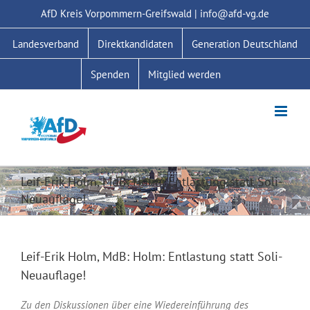
Zum
AfD Kreis Vorpommern-Greifswald | info@afd-vg.de
Inhalt
springen
Landesverband
Direktkandidaten
Generation Deutschland
Spenden
Mitglied werden
Leif-Erik Holm, MdB: Holm: Entlastung statt Soli-
Neuauflage!
Leif-Erik Holm, MdB: Holm: Entlastung statt Soli-
Neuauflage!
Zu den Diskussionen über eine Wiedereinführung des