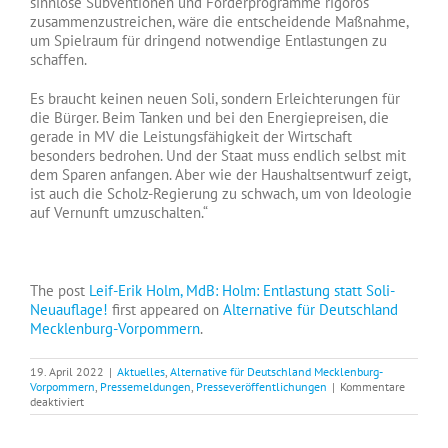
sinnlose Subventionen und Förderprogramme rigoros
zusammenzustreichen, wäre die entscheidende Maßnahme,
um Spielraum für dringend notwendige Entlastungen zu
schaffen.
Es braucht keinen neuen Soli, sondern Erleichterungen für
die Bürger. Beim Tanken und bei den Energiepreisen, die
gerade in MV die Leistungsfähigkeit der Wirtschaft
besonders bedrohen. Und der Staat muss endlich selbst mit
dem Sparen anfangen. Aber wie der Haushaltsentwurf zeigt,
ist auch die Scholz-Regierung zu schwach, um von Ideologie
auf Vernunft umzuschalten.“
The post
Leif-Erik Holm, MdB: Holm: Entlastung statt Soli-
Neuauflage!
first appeared on
Alternative für Deutschland
Mecklenburg-Vorpommern
.
19. April 2022
|
Aktuelles
,
Alternative für Deutschland Mecklenburg-
Vorpommern
,
Pressemeldungen
,
Presseveröffentlichungen
|
Kommentare
für
deaktiviert
Leif-
Erik
Holm,