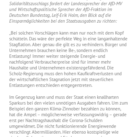
Solidaritätszuschlags fordert der Landessprecher der AfD-MV
und Wirtschaftspolitische Sprecher der AfD-Fraktion im
Deutschen Bundestag, Leif-Erik Holm, den Blick auf die
Einsparmöglichkeiten bei den Staatsausgaben zu richten:
„Bei solchen Vorschlägen kann man nur noch mit dem Kopf
schütteln. Das wäre der perfekte Weg in eine langanhaltende
Stagflation. Aber genau die gilt es zu verhindern. Bürger und
Unternehmen brauchen keine Be-, sondern endlich
Entlastung! Immer weiter steigende Energie- und
nachfolgend Verbraucherpreise sind für immer mehr
Haushalte und Unternehmen existenzgefährdend. Die
Scholz-Regierung muss den hohen Kaufkraftverlusten und
der wirtschaftlichen Stagnation jetzt mit steuerlichen
Entlastungen entschieden entgegentreten.
Im Gegenzug kann und muss der Staat einen knallharten
Sparkurs bei den vielen unnötigen Ausgaben fahren. Um zum
Beispiel den ganzen Klima-Zinnober bezahlen zu können,
hat die Ampel – möglicherweise verfassungswidrig – gerade
erst per Nachtragshaushalt die Corona-Schulden
umgewidmet. Die nicht funktionierende Energiewende
verschlingt Abermilliarden. Hier ebenso kostspielige wie